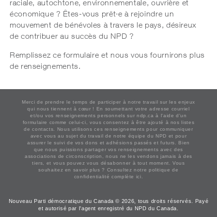
raciale, autochtone, environnementale, ouvrière et
économique ? Êtes-vous prêt·e à rejoindre un
mouvement de bénévoles à travers le pays, désireux
de contribuer au succès du NPD ?
Remplissez ce formulaire et nous vous fournirons plus
de renseignements.
Merci de prendre le temps de participer à notre travail sur les enjeux
qui nous tiennent à cœur ! En soumettant votre adresse courriel
et/ou vos renseignements personnels sur ndp.ca à l'aide d'un
formulaire comme celui-ci, vous consentez à être ajouté à nos listes
de contacts. Nous utilisons ces renseignements pour communiquer
avec vous au sujet du travail de notre équipe du NPD et pour
assurer le suivi de vos dons et adhésions passés et futurs. Bien
que nous puissions partager vos renseignements avec des
associations de circonscription, nous ne les vendons jamais à des
tiers, et vous pouvez vous désabonner à tout moment. Vous
souhaitez en savoir plus ?
Consultez notre politique de
confidentialité complète ici.
Nouveau Parti démocratique du Canada © 2026, tous droits réservés. Payé
et autorisé par l’agent enregistré du NPD du Canada.