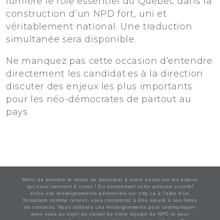
lumière le rôle essentiel du Québec dans la
construction d’un NPD fort, uni et
véritablement national. Une traduction
simultanée sera disponible.
Ne manquez pas cette occasion d’entendre
directement les candidat·es à la direction
discuter des enjeux les plus importants
pour les néo-démocrates de partout au
pays.
Merci de prendre le temps de participer à notre travail sur les enjeux
qui nous tiennent à coeur ! En soumettant votre adresse courriel
et/ou vos renseignements personnels sur ndp.ca à l'aide d'un
formulaire comme celui-ci, vous consentez à être ajouté à nos listes
de contacts. Nous utilisons ces renseignements pour communiquer
avec vous au sujet du travail de notre équipe du NPD et pour