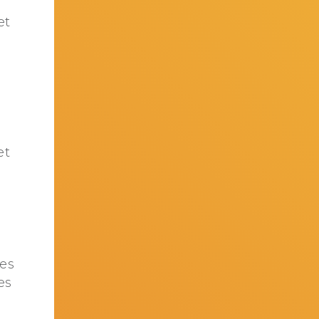
et
et
e
nes
es