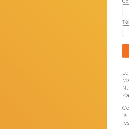
Co
Té
Le
Ma
Na
Ka
Ce
la
le