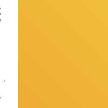
s
u
r
 la
et