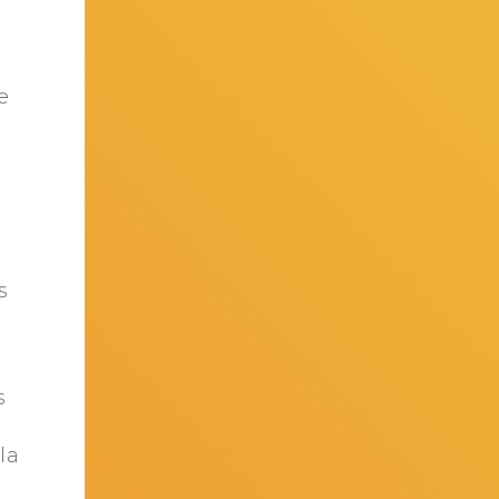
e
s
s
la