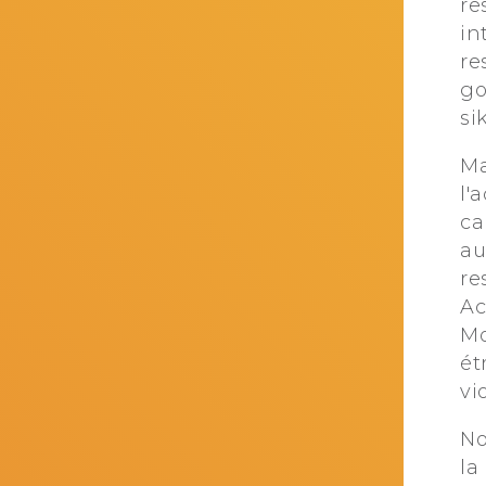
re
in
re
go
si
Ma
l'
ca
au
re
Ac
Mo
ét
vi
No
la