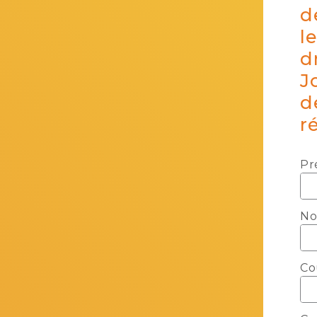
d
l
d
J
d
r
Pr
N
Co