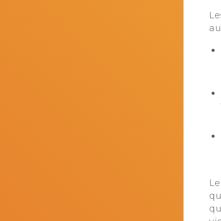
Le
au
Le
qu
qu