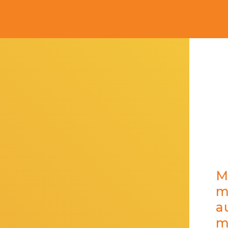
M
m
a
m