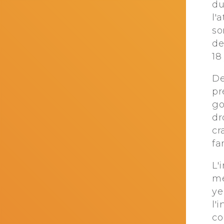
du
l'
so
de
18
De
pr
go
dr
cr
fa
L'
me
ye
l'
co