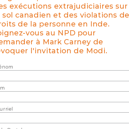
es exécutions extrajudiciaires sur
e sol canadien et des violations d
roits de la personne en Inde.
oignez-vous au NPD pour
emander à Mark Carney de
évoquer l'invitation de Modi.
énom
om
urriel