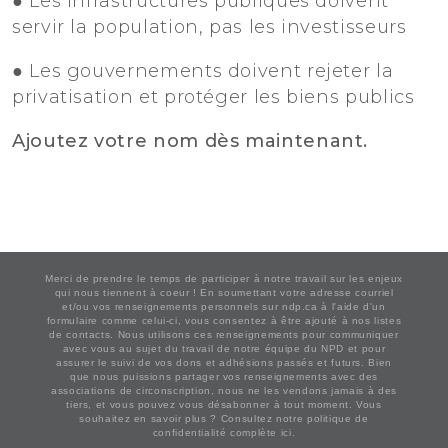
● Les infrastructures publiques doivent
servir la population, pas les investisseurs
● Les gouvernements doivent rejeter la
privatisation et protéger les biens publics
Ajoutez votre nom dès maintenant.
Merci de prendre le temps de participer à notre travail sur les enjeux
qui nous tiennent à coeur ! En soumettant votre adresse courriel
et/ou vos renseignements personnels sur ndp.ca à l'aide d'un
formulaire comme celui-ci, vous consentez à être ajouté à nos listes
de contacts. Nous utilisons ces renseignements pour communiquer
avec vous au sujet du travail de notre équipe du NPD et pour
assurer le suivi de vos dons et adhésions passés et futurs. Bien
que nous puissions partager vos renseignements avec des
associations de circonscription, nous ne les vendons jamais à des
tiers, et vous pouvez vous désabonner à tout moment. Vous
souhaitez en savoir plus ?
Consultez notre politique de
confidentialité complète ici.