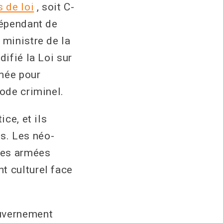
 de loi
, soit C-
dépendant de
 ministre de la
ifié la Loi sur
rmée pour
Code criminel.
ce, et ils
s. Les néo-
ces armées
t culturel face
ouvernement