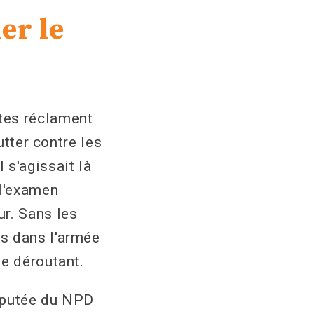
er le
tes réclament
utter contre les
 s'agissait là
l'examen
r. Sans les
s dans l'armée
le déroutant.
députée du NPD