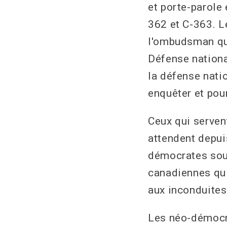
et porte-parole
362 et C-363. 
l'ombudsman qui
Défense nationa
la défense nati
enquêter et pou
Ceux qui servent
attendent depui
démocrates sou
canadiennes qui
aux inconduites
Les néo-démocra