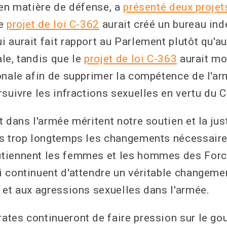
 en matière de défense, a
présenté deux projets
Le
projet de loi C-362
aurait créé un bureau in
 aurait fait rapport au Parlement plutôt qu'au
le, tandis que le
projet de loi C-363
aurait mod
onale afin de supprimer la compétence de l'a
rsuivre les infractions sexuelles en vertu du 
 dans l'armée méritent notre soutien et la justi
s trop longtemps les changements nécessaire
tiennent les femmes et les hommes des For
 continuent d'attendre un véritable changemen
 et aux agressions sexuelles dans l'armée.
tes continueront de faire pression sur le g