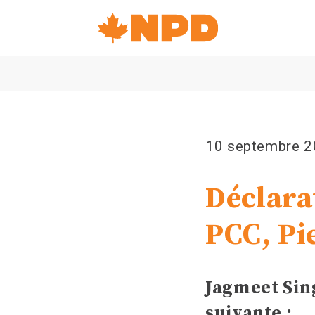
Accueil
Navigation
Canada's
NDP
10 septembre 
Déclara
PCC, Pi
Jagmeet Sing
suivante :