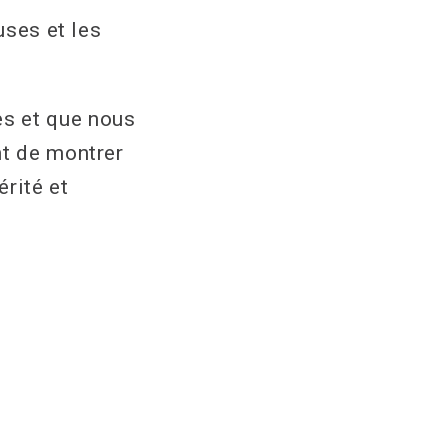
uses et les
es et que nous
nt de montrer
rité et