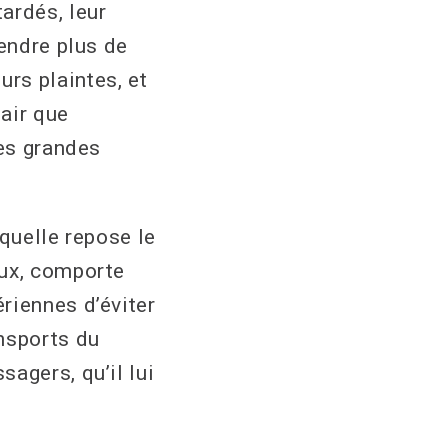
ardés, leur
tendre plus de
rs plaintes, et
lair que
les grandes
aquelle repose le
aux, comporte
riennes d’éviter
nsports du
agers, qu’il lui