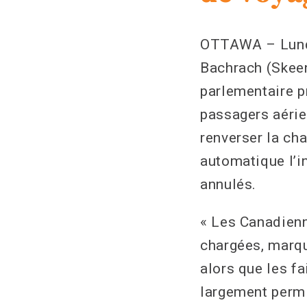
OTTAWA – Lundi,
Bachrach (Skeena
parlementaire p
passagers aérie
renverser la ch
automatique l’i
annulés.
« Les Canadienn
chargées, marqu
alors que les f
largement permi