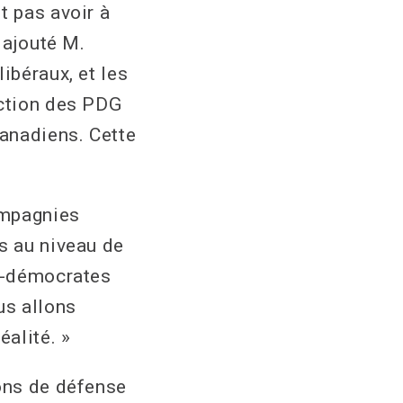
t pas avoir à
 ajouté M.
ibéraux, et les
action des PDG
anadiens. Cette
ompagnies
s au niveau de
éo-démocrates
us allons
éalité. »
ions de défense