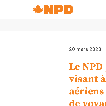
Accueil
Navigation
Canada's
NDP
20 mars 2023
Le NPD 
visant 
aériens
de voya