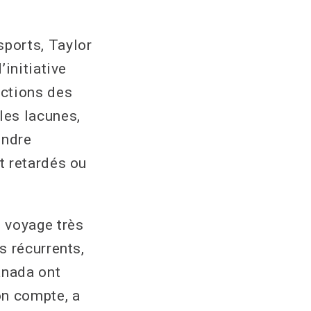
ports, Taylor
initiative
ections des
les lacunes,
endre
t retardés ou
 voyage très
s récurrents,
anada ont
on compte, a