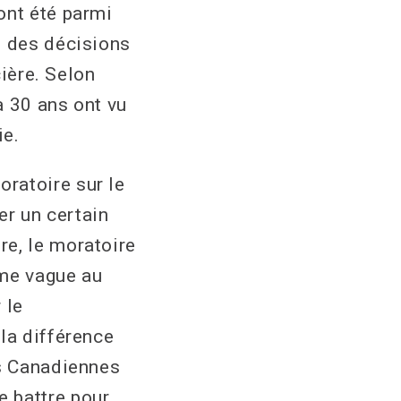
ont été parmi
e des décisions
cière. Selon
à 30 ans ont vu
ie.
ratoire sur le
r un certain
re, le moratoire
ème vague au
 le
la différence
es Canadiennes
 battre pour