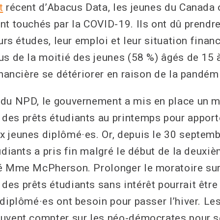
t
récent d’Abacus Data, les jeunes du Canada 
nt touchés par la COVID-19. Ils ont dû prendr
eurs études, leur emploi et leur situation finan
us de la moitié des jeunes (58 %) âgés de 15 
inancière se détériorer en raison de la pandém
du NPD, le gouvernement a mis en place un mo
es prêts étudiants au printemps pour apporte
 jeunes diplômé·es. Or, depuis le 30 septemb
udiants a pris fin malgré le début de la deuxi
é Mme McPherson. Prolonger le moratoire sur
es prêts étudiants sans intérêt pourrait être 
 diplômé·es ont besoin pour passer l’hiver. L
uvent compter sur les néo-démocrates pour se