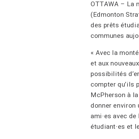
OTTAWA – La mo
(Edmonton Strat
des prêts étudi
communes aujou
« Avec la monté
et aux nouveaux
possibilités d’
compter qu’ils 
McPherson à la
donner environ u
ami·es avec de 
étudiant·es et l