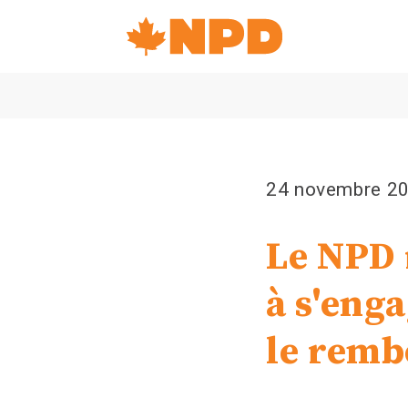
Accueil
Navigation
Canada's
NDP
24 novembre 2
Le NPD 
à s'eng
le remb