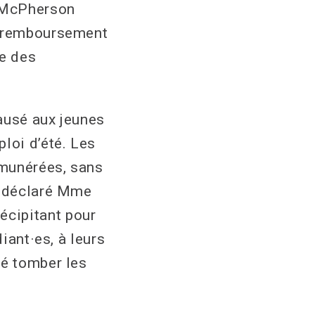
 McPherson
e remboursement
re des
ausé aux jeunes
loi d’été. Les
émunérées, sans
a déclaré Mme
écipitant pour
iant·es, à leurs
sé tomber les