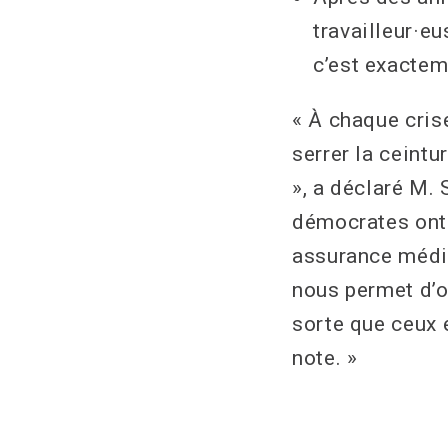
travailleur·eu
c’est exactem
« À chaque crise
serrer la ceint
», a déclaré M.
démocrates ont d
assurance médic
nous permet d’o
sorte que ceux e
note. »