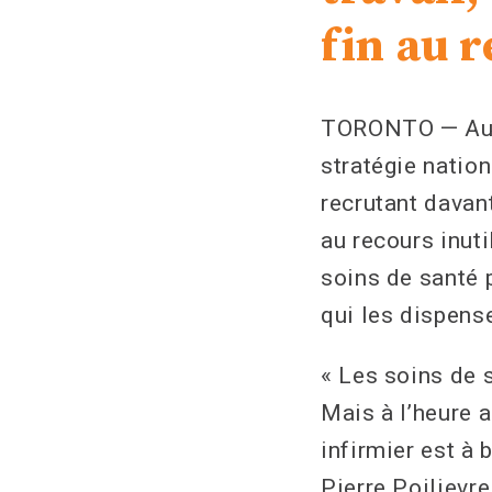
fin au 
TORONTO — Aujou
stratégie nation
recrutant davant
au recours inut
soins de santé 
qui les dispens
« Les soins de 
Mais à l’heure a
infirmier est à 
Pierre Poilievr