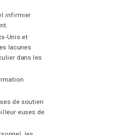
l infirmier
nt.
ts-Unis et
les lacunes
ulier dans les
ormation
uses de soutien
ailleur·euses de
sonnel, les