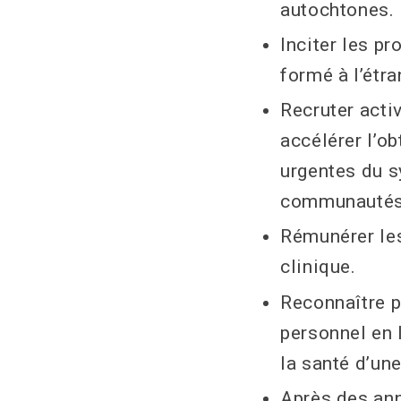
autochtones.
Inciter les pr
formé à l’étra
Recruter acti
accélérer l’o
urgentes du s
communautés 
Rémunérer les
clinique.
Reconnaître p
personnel en 
la santé d’une
Après des ann