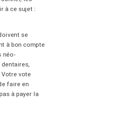
r à ce sujet :
 doivent se
ent à bon compte
s néo-
 dentaires,
 Votre vote
de faire en
pas à payer la