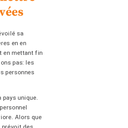
ivées
voilé sa
ères en en
t en mettant fin
ions pas: les
les personnes
n pays unique.
 personnel
riore. Alors que
 prévoit des