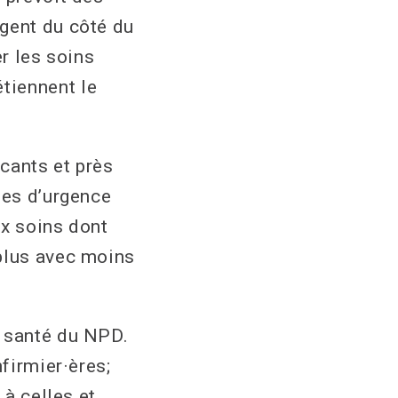
ngent du côté du
er les soins
tiennent le
cants et près
les d’urgence
ux soins dont
 plus avec moins
n santé du NPD.
nfirmier·ères;
 à celles et